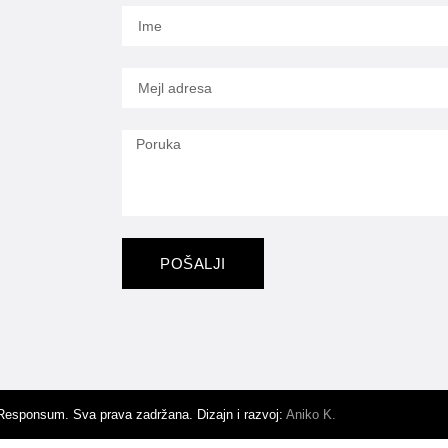
POŠALJI
Responsum. Sva prava zadržana. Dizajn i razvoj:
Aniko K.