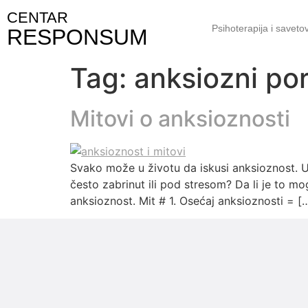
CENTAR
Psihoterapija i saveto
RESPONSUM
Tag:
anksiozni po
Mitovi o anksioznosti
Svako može u životu da iskusi anksioznost. U
često zabrinut ili pod stresom? Da li je to m
anksioznost. Mit # 1. Osećaj anksioznosti = [