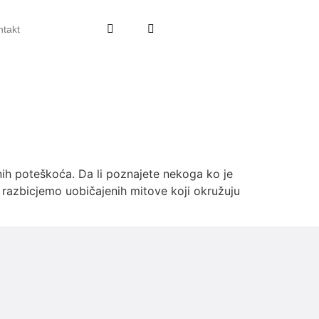
ntakt
nih poteškoća. Da li poznajete nekoga ko je
a razbicjemo uobičajenih mitove koji okružuju