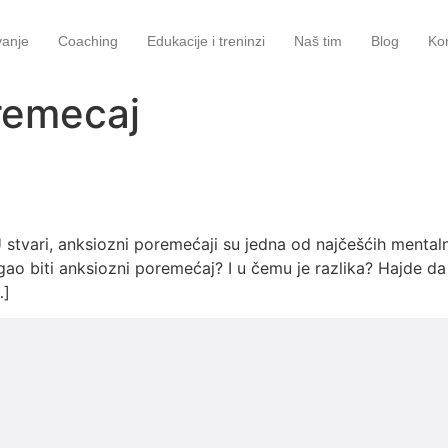
vanje
Coaching
Edukacije i treninzi
Naš tim
Blog
Ko
remecaj
 stvari, anksiozni poremećaji su jedna od najčešćih mental
ogao biti anksiozni poremećaj? I u čemu je razlika? Hajde d
…]